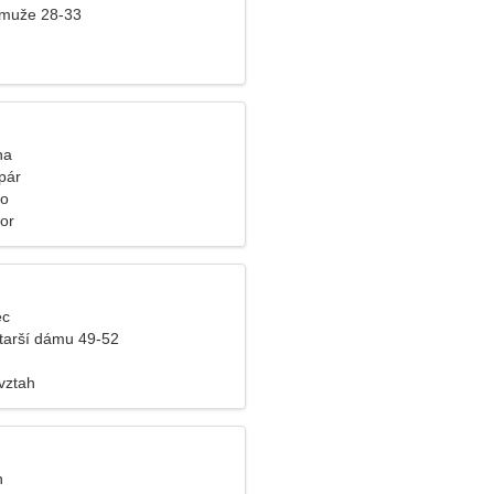
 muže 28-33
na
pár
ko
or
ec
tarší dámu 49-52
vztah
n