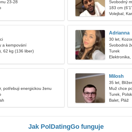
enu 23-28
Svobodný m
o
183 cm (6'1"
Volejbal, Kar
Adrianna
ci
30 let, Kozo
lmy a kempování
Svobodná ž
, 62 kg (136 liber)
Turek
Elektronika
Milosh
35 let, Blíže
, potřebuji energickou ženu
Muž chce p
o
Turek, Pols
tah
Balet, Pláž
Jak PolDatingGo funguje