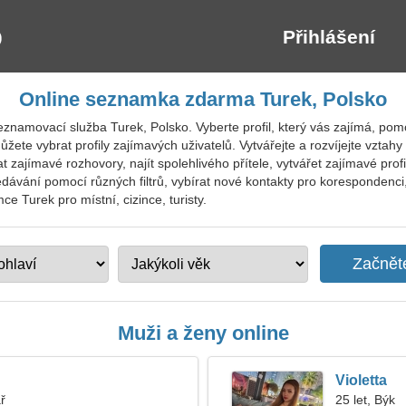
Přihlášení
Online seznamka zdarma Turek, Polsko
znamovací služba Turek, Polsko. Vyberte profil, který vás zajímá, pomocí
ete vybrat profily zajímavých uživatelů. Vytvářejte a rozvíjejte vztahy
zajímavé rozhovory, najít spolehlivého přítele, vytvářet zajímavé profi
edávání pomocí různých filtrů, vybírat nové kontakty pro korespondenc
e Turek pro místní, cizince, turisty.
Muži a ženy online
Violetta
ř
25 let, Býk