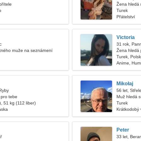
řítele
Žena hledá
o
Turek
Přátelství
Victoria
c
31 rok, Pan
tného muže na seznámení
Žena hledá 
Turek, Pols
Anime, Hum
Mikołaj
 Ryby
56 let, Střel
 pro tebe
Muž hledá s
, 51 kg (112 liber)
Turek
áska
Krátkodobý 
Peter
ř
33 let, Bera