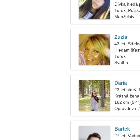
Dívka hledá p
Turek, Polsk
Manželství
Zuzia
43 let, Střele
Hledám šťas
Turek
Svatba
Daria
23 let starý,
Krásná žena
162 cm (5'4")
Opravdová l
Bartek
27 let, Vodná