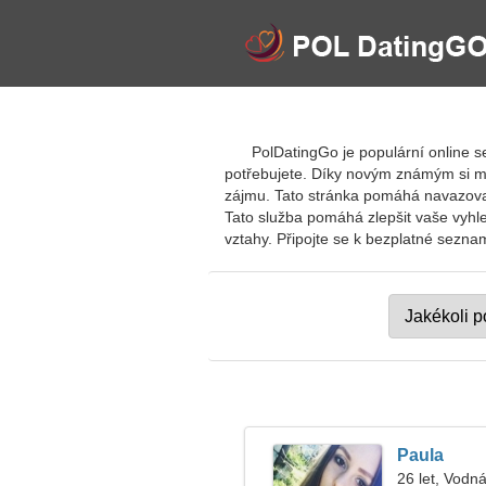
PolDatingGo je populární online se
potřebujete. Díky novým známým si můž
zájmu. Tato stránka pomáhá navazovat 
Tato služba pomáhá zlepšit vaše vyhl
vztahy. Připojte se k bezplatné seznamc
Paula
26 let, Vodná