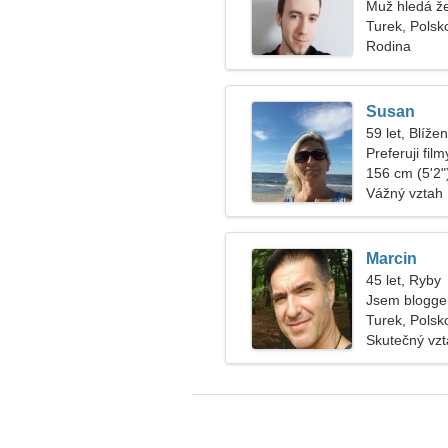
Muž hledá ž
Turek, Polsk
Rodina
Susan
59 let, Blížen
Preferuji fi
156 cm (5'2")
Vážný vztah
Marcin
45 let, Ryby
Jsem blogger
Turek, Polsk
Skutečný vz