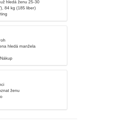
už hledá ženu 25-30
), 84 kg (185 liber)
ting
roh
ena hledá manžela
, Nákup
nci
oznat ženu
ko