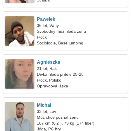
Svatba
Pawelek
36 let, Váhy
Svobodný muž hledá ženu
Płock
Sociologie, Base jumping
Agnieszka
21 let, Rak
Dívka hledá přítele 25-28
Płock, Polsko
Opravdová láska
Michal
33 let, Lev
Muž chce poznat ženu
187 cm (6'2"), 79 kg (174 liber)
Jóga, PC hry