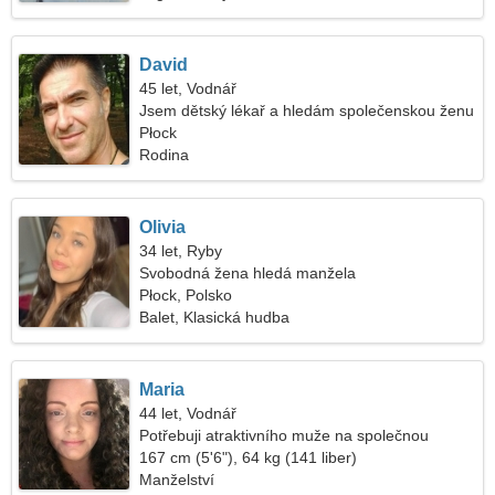
David
45 let, Vodnář
Jsem dětský lékař a hledám společenskou ženu
Płock
Rodina
Olivia
34 let, Ryby
Svobodná žena hledá manžela
Płock, Polsko
Balet, Klasická hudba
Maria
44 let, Vodnář
Potřebuji atraktivního muže na společnou
procházku
167 cm (5'6"), 64 kg (141 liber)
Manželství