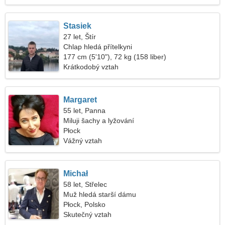
Stasiek
27 let, Štír
Chlap hledá přítelkyni
177 cm (5'10"), 72 kg (158 liber)
Krátkodobý vztah
Margaret
55 let, Panna
Miluji šachy a lyžování
Płock
Vážný vztah
Michał
58 let, Střelec
Muž hledá starší dámu
Płock, Polsko
Skutečný vztah