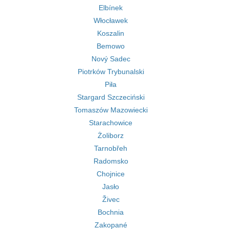
Elbínek
Włocławek
Koszalin
Bemowo
Nový Sadec
Piotrków Trybunalski
Piła
Stargard Szczeciński
Tomaszów Mazowiecki
Starachowice
Żoliborz
Tarnobřeh
Radomsko
Chojnice
Jasło
Živec
Bochnia
Zakopané