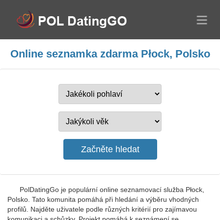
Online seznamka zdarma Płock, Polsko
PolDatingGo je populární online seznamovací služba Płock,
Polsko. Tato komunita pomáhá při hledání a výběru vhodných
profilů. Najděte uživatele podle různých kritérií pro zajímavou
komunikaci a schůzky. Projekt pomáhá k seznámení se