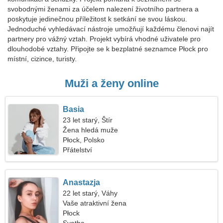
svobodnými ženami za účelem nalezení životního partnera a
poskytuje jedinečnou příležitost k setkání se svou láskou.
Jednoduché vyhledávací nástroje umožňují každému členovi najít
partnery pro vážný vztah. Projekt vybírá vhodné uživatele pro
dlouhodobé vztahy. Připojte se k bezplatné seznamce Płock pro
místní, cizince, turisty.
Muži a ženy online
Basia
23 let starý, Štír
Žena hledá muže
Płock, Polsko
Přátelství
Anastazja
22 let starý, Váhy
Vaše atraktivní žena
Płock