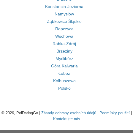
Konstancin-Jeziorna
Namysłów
Ząbkowice Śląskie
Ropczyce
Wschowa
Rabka-Zdrój
Brzeziny
Myślibórz
Góra Kalwaria
Łobez
Kolbuszowa
Polsko
© 2026, PolDatingGo |
Zásady ochrany osobních údajů
|
Podmínky použití
|
Kontaktujte nás