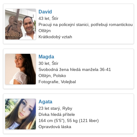
David
43 let, Štír
Pracuji na policejní stanici, potřebuji romantickou
ženu
Olštýn
Krátkodobý vztah
Magda
30 let, Štír
Svobodná žena hledá manžela 36-41
Olštýn, Polsko
Fotografie, Volejbal
Agata
23 let starý, Ryby
Dívka hledá přítele
164 cm (5'5"), 55 kg (121 liber)
Opravdová láska