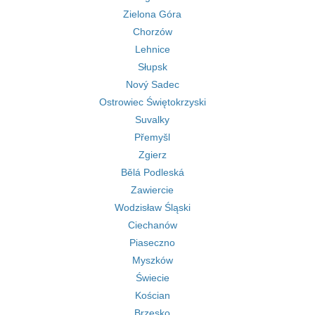
Zielona Góra
Chorzów
Lehnice
Słupsk
Nový Sadec
Ostrowiec Świętokrzyski
Suvalky
Přemyšl
Zgierz
Bělá Podleská
Zawiercie
Wodzisław Śląski
Ciechanów
Piaseczno
Myszków
Świecie
Kościan
Brzesko