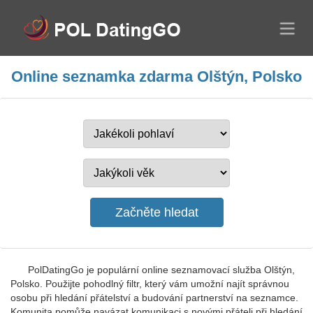
Online seznamka zdarma Olštýn, Polsko
PolDatingGo je populární online seznamovací služba Olštýn,
Polsko. Použijte pohodlný filtr, který vám umožní najít správnou
osobu při hledání přátelství a budování partnerství na seznamce.
Komunita pomůže navázat komunikaci s novými přáteli při hledání