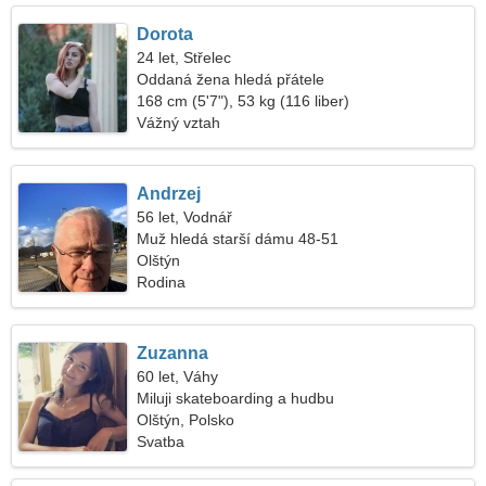
Dorota
24 let, Střelec
Oddaná žena hledá přátele
168 cm (5'7"), 53 kg (116 liber)
Vážný vztah
Andrzej
56 let, Vodnář
Muž hledá starší dámu 48-51
Olštýn
Rodina
Zuzanna
60 let, Váhy
Miluji skateboarding a hudbu
Olštýn, Polsko
Svatba