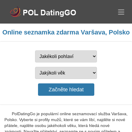
Online seznamka zdarma Varšava, Polsko
PolDatingGo je populární online seznamovací služba Varšava,
Polsko. Vyberte si profily mužů, které se vám líbí, najděte si nové
přátele, najděte osobu jakéhokoli věku, která hledá nové
známosti. Navažte přátelství, seznamte se s novým přítelem a