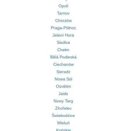
Opolí
Tarnov
Chorzów
Praga-Północ
Jelení Hora
Siedlce
Chełm
Bělá Podleská
Ciechanów
Sieradz
Nowa Sól
Osvětim
Jasło
Nowy Targ
Zhořelec
Świebodzice
Wieluń
Końskie