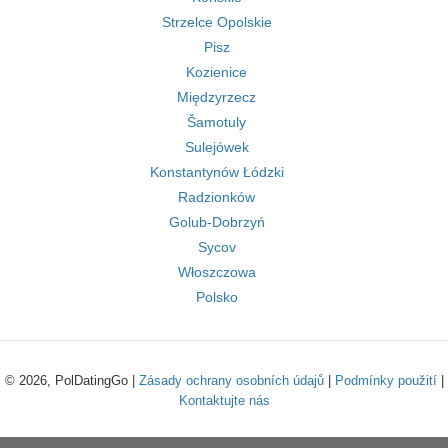
Strzelce Opolskie
Pisz
Kozienice
Międzyrzecz
Šamotuly
Sulejówek
Konstantynów Łódzki
Radzionków
Golub-Dobrzyń
Sycov
Włoszczowa
Polsko
© 2026, PolDatingGo |
Zásady ochrany osobních údajů
|
Podmínky použití
|
Kontaktujte nás