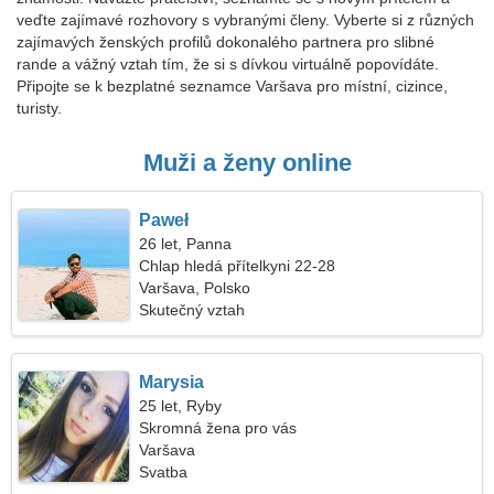
veďte zajímavé rozhovory s vybranými členy. Vyberte si z různých
zajímavých ženských profilů dokonalého partnera pro slibné
rande a vážný vztah tím, že si s dívkou virtuálně popovídáte.
Připojte se k bezplatné seznamce Varšava pro místní, cizince,
turisty.
Muži a ženy online
Paweł
26 let, Panna
Chlap hledá přítelkyni 22-28
Varšava, Polsko
Skutečný vztah
Marysia
25 let, Ryby
Skromná žena pro vás
Varšava
Svatba