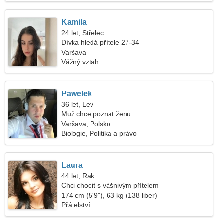
Kamila
24 let, Střelec
Dívka hledá přítele 27-34
Varšava
Vážný vztah
Pawelek
36 let, Lev
Muž chce poznat ženu
Varšava, Polsko
Biologie, Politika a právo
Laura
44 let, Rak
Chci chodit s vášnivým přítelem
174 cm (5'9"), 63 kg (138 liber)
Přátelství