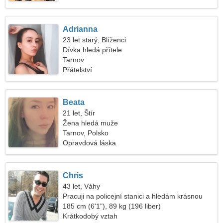
Adrianna
23 let starý, Blíženci
Dívka hledá přítele
Tarnov
Přátelství
Beata
21 let, Štír
Žena hledá muže
Tarnov, Polsko
Opravdová láska
Chris
43 let, Váhy
Pracuji na policejní stanici a hledám krásnou
ženu
185 cm (6'1"), 89 kg (196 liber)
Krátkodobý vztah