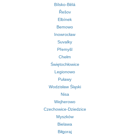
Bílsko-Bělá
Řešov
Elbínek
Bemowo
Inowrocław
Suvalky
Přemyšl
Chełm
Świętochłowice
Legionowo
Puławy
Wodzisław Śląski
Nisa
Wejherowo
Czechowice-Dziedzice
Myszków
Bielawa
Biłgoraj