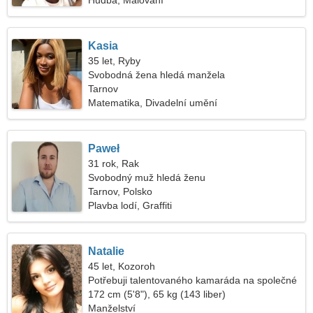
Hudba, Malování
Kasia
35 let, Ryby
Svobodná žena hledá manžela
Tarnov
Matematika, Divadelní umění
Paweł
31 rok, Rak
Svobodný muž hledá ženu
Tarnov, Polsko
Plavba lodí, Graffiti
Natalie
45 let, Kozoroh
Potřebuji talentovaného kamaráda na společné
lyžování
172 cm (5'8"), 65 kg (143 liber)
Manželství