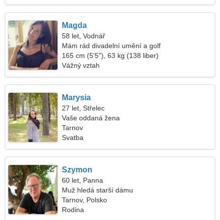
Magda
58 let, Vodnář
Mám rád divadelní umění a golf
165 cm (5'5"), 63 kg (138 liber)
Vážný vztah
Marysia
27 let, Střelec
Vaše oddaná žena
Tarnov
Svatba
Szymon
60 let, Panna
Muž hledá starší dámu
Tarnov, Polsko
Rodina