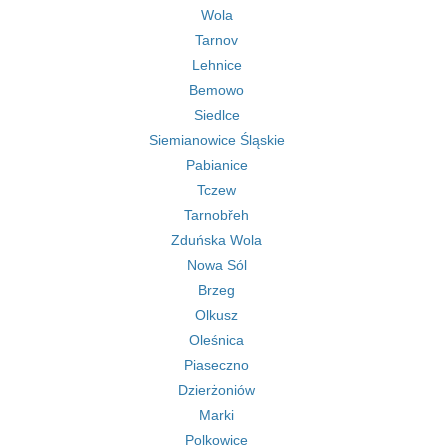
Wola
Tarnov
Lehnice
Bemowo
Siedlce
Siemianowice Śląskie
Pabianice
Tczew
Tarnobřeh
Zduńska Wola
Nowa Sól
Brzeg
Olkusz
Oleśnica
Piaseczno
Dzierżoniów
Marki
Polkowice