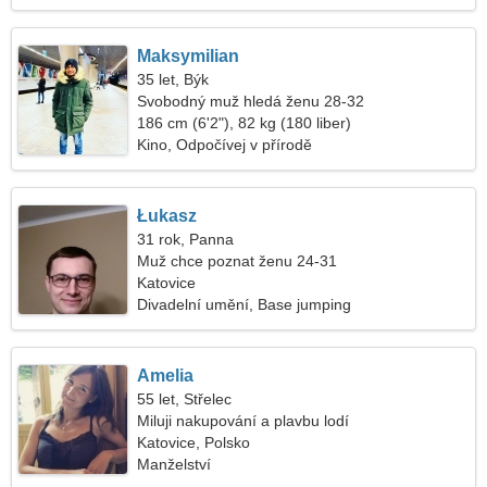
Maksymilian
35 let, Býk
Svobodný muž hledá ženu 28-32
186 cm (6'2"), 82 kg (180 liber)
Kino, Odpočívej v přírodě
Łukasz
31 rok, Panna
Muž chce poznat ženu 24-31
Katovice
Divadelní umění, Base jumping
Amelia
55 let, Střelec
Miluji nakupování a plavbu lodí
Katovice, Polsko
Manželství