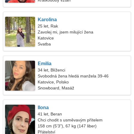
Krátkodobý vztah
Karolina
25 let, Rak
Zavolej mi, jsem milující žena
Katovice
Svatba
Emilia
34 let, Blíženci
Svobodná žena hledá manžela 39-46
Katovice, Polsko
Snowboard, Masáž
Ilona
41 let, Beran
Chci chodit s usměvavým přítelem
158 cm (5'3"), 67 kg (147 liber)
Přátelství