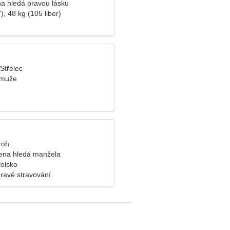
na hledá pravou lásku
), 48 kg (105 liber)
 Střelec
 muže
roh
ena hledá manžela
olsko
dravé stravování