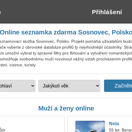
Přihlášení
Online seznamka zdarma Sosnovec, Polsk
seznamovací služba Sosnovec, Polsko. Projekt pomáhá uživatelům budo
če vyberte z obrovské databáze profilů ty nejvhodnější účastníky. Str
m umožní vybrat ty správné filtry pro flirtování a vytváření romantický
umožňuje svobodnému muži rozvinout vážný vztah procházením profilů j
í, cizince, turisty.
Muži a ženy online
Nela
Štír
55 let, Bera