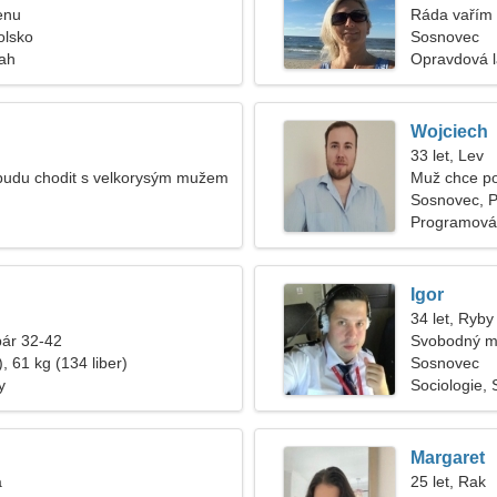
enu
Ráda vařím 
olsko
Sosnovec
tah
Opravdová 
Wojciech
33 let, Lev
budu chodit s velkorysým mužem
Muž chce p
Sosnovec, P
Programován
Igor
34 let, Ryby
pár 32-42
Svobodný m
, 61 kg (134 liber)
Sosnovec
y
Sociologie, 
Margaret
a
25 let, Rak