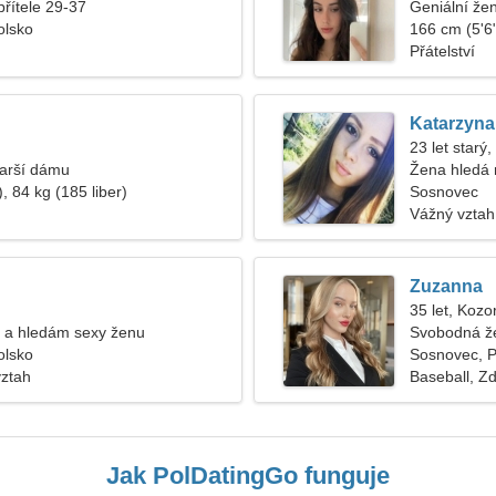
přítele 29-37
Geniální že
olsko
166 cm (5'6"
Přátelství
Katarzyna
23 let starý,
tarší dámu
Žena hledá
, 84 kg (185 liber)
Sosnovec
Vážný vztah
Zuzanna
35 let, Kozo
 a hledám sexy ženu
Svobodná ž
olsko
Sosnovec, P
vztah
Baseball, Z
Jak PolDatingGo funguje