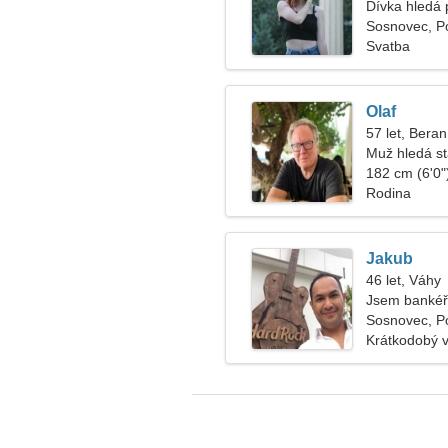
Dívka hledá 
Sosnovec, P
Svatba
Olaf
57 let, Beran
Muž hledá s
182 cm (6'0")
Rodina
Jakub
46 let, Váhy
Jsem bankéř
Sosnovec, P
Krátkodobý 