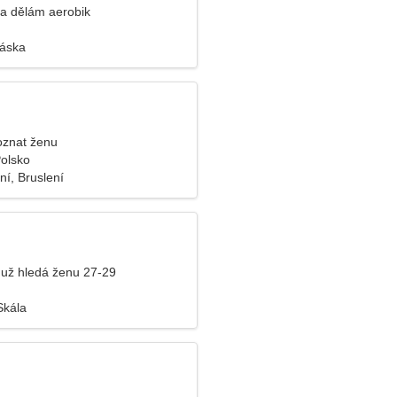
a dělám aerobik
láska
oznat ženu
olsko
í, Bruslení
už hledá ženu 27-29
Skála