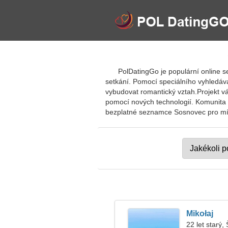
PolDatingGo je populární online 
setkání. Pomocí speciálního vyhledáva
vybudovat romantický vztah.Projekt vá
pomocí nových technologií. Komunita 
bezplatné seznamce Sosnovec pro místn
Mikołaj
22 let starý, 