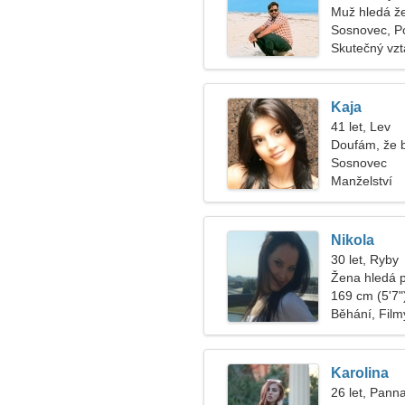
Muž hledá ž
Sosnovec, P
Skutečný vz
Kaja
41 let, Lev
Doufám, že 
Sosnovec
Manželství
Nikola
30 let, Ryby
Žena hledá 
169 cm (5'7")
Běhání, Film
Karolina
26 let, Pann