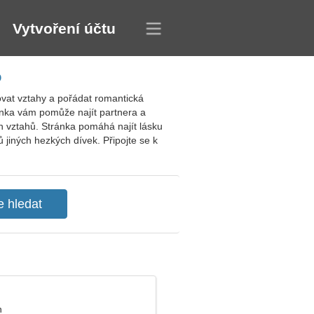
Vytvoření účtu
o
vat vztahy a pořádat romantická
ánka vám pomůže najít partnera a
ch vztahů. Stránka pomáhá najít lásku
iných hezkých dívek. Připojte se k
n